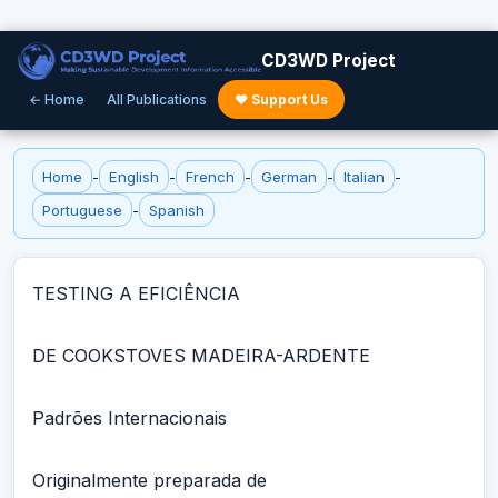
CD3WD Project
← Home
All Publications
♥ Support Us
Home
-
English
-
French
-
German
-
Italian
-
Portuguese
-
Spanish
TESTING A EFICIÊNCIA
DE COOKSTOVES MADEIRA-ARDENTE
Padrões Internacionais
Originalmente preparada de