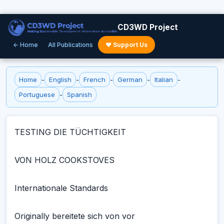
CD3WD Project
← Home
All Publications
♥ Support Us
Home
-
English
-
French
-
German
-
Italian
-
Portuguese
-
Spanish
TESTING DIE TÜCHTIGKEIT
VON HOLZ COOKSTOVES
Internationale Standards
Originally bereitete sich von vor