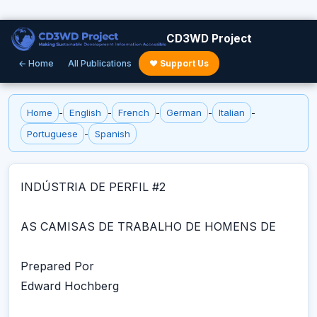
CD3WD Project
← Home
All Publications
♥ Support Us
Home
-
English
-
French
-
German
-
Italian
-
Portuguese
-
Spanish
INDÚSTRIA DE PERFIL #2
AS CAMISAS DE TRABALHO DE HOMENS DE
Prepared Por
Edward Hochberg