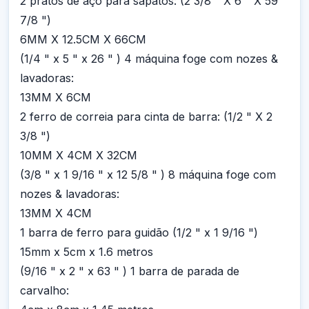
2 pratos de aço para sapatos: (2 3/8 " X 6 " X 59
7/8 ")
6MM X 12.5CM X 66CM
(1/4 " x 5 " x 26 " ) 4 máquina foge com nozes &
lavadoras:
13MM X 6CM
2 ferro de correia para cinta de barra: (1/2 " X 2
3/8 ")
10MM X 4CM X 32CM
(3/8 " x 1 9/16 " x 12 5/8 " ) 8 máquina foge com
nozes & lavadoras:
13MM X 4CM
1 barra de ferro para guidão (1/2 " x 1 9/16 ")
15mm x 5cm x 1.6 metros
(9/16 " x 2 " x 63 " ) 1 barra de parada de
carvalho: