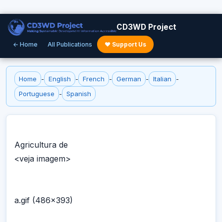
CD3WD Project
← Home
All Publications
♥ Support Us
Home
-
English
-
French
-
German
-
Italian
-
Portuguese
-
Spanish
Agricultura de
<veja imagem>
a.gif (486x393)