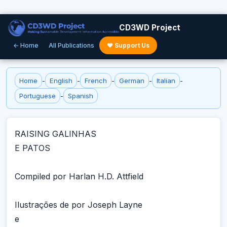
CD3WD Project
← Home
All Publications
♥ Support Us
Home
-
English
-
French
-
German
-
Italian
-
Portuguese
-
Spanish
RAISING GALINHAS
E PATOS
Compiled por Harlan H.D. Attfield
Ilustrações de por Joseph Layne
e