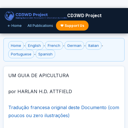
CD3WD Project
← Home
All Publications
♥ Support Us
Home
-
English
-
French
-
German
-
Italian
-
Portuguese
-
Spanish
UM GUIA DE APICULTURA
por HARLAN H.D. ATTFIELD
Tradução francesa original deste Documento (com
poucos ou zero ilustrações)