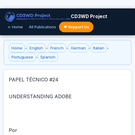
CD3WD Project
← Home
All Publications
♥ Support Us
Home
-
English
-
French
-
German
-
Italian
-
Portuguese
-
Spanish
PAPEL TÉCNICO #24
UNDERSTANDING ADOBE
Por