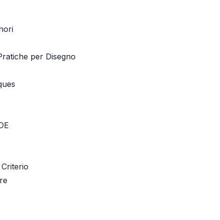
nori
 Pratiche per Disegno
ques
DE
Criterio
ere