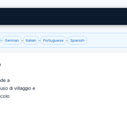
-
German
-
Italian
-
Portuguese
-
Spanish
o
nde a
o di villaggio e
ccolo