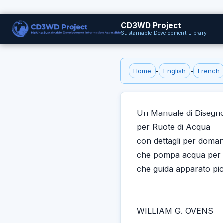
CD3WD Project
Sustainable Development Library
Home
-
English
-
French
Un Manuale di Disegn
per Ruote di Acqua
con dettagli per doma
che pompa acqua per us
che guida apparato pi
WILLIAM G. OVENS