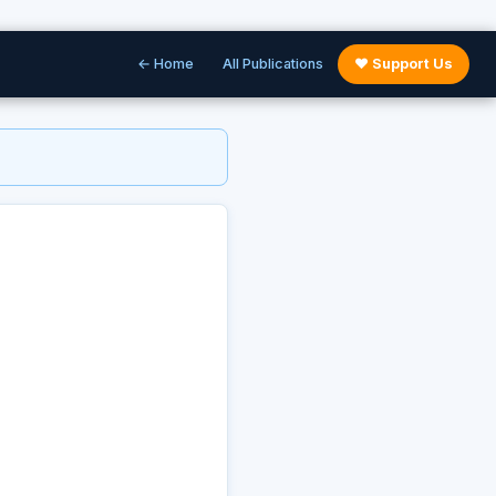
← Home
All Publications
♥ Support Us