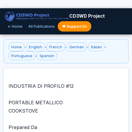
CD3WD Project
← Home
All Publications
♥ Support Us
Home
-
English
-
French
-
German
-
Italian
-
Portuguese
-
Spanish
INDUSTRIA DI PROFILO #12
PORTABLE METALLICO
COOKSTOVE
Prepared Da