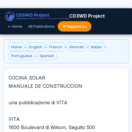
CD3WD Project
← Home
All Publications
♥ Support Us
Home
-
English
-
French
-
German
-
Italian
-
Portuguese
-
Spanish
COCINA SOLAR
MANUALE DE CONSTRUCCION
una pubblicazione di VITA
VITA
1600 Boulevard di Wilson, Seguito 500