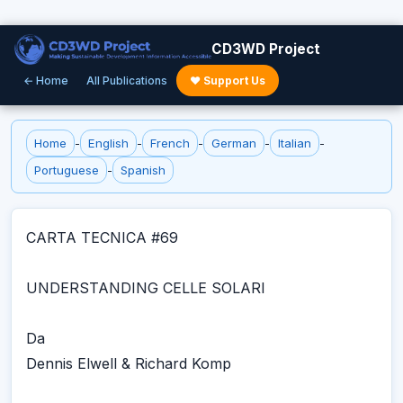
CD3WD Project
← Home
All Publications
♥ Support Us
Home
-
English
-
French
-
German
-
Italian
-
Portuguese
-
Spanish
CARTA TECNICA #69
UNDERSTANDING CELLE SOLARI
Da
Dennis Elwell & Richard Komp