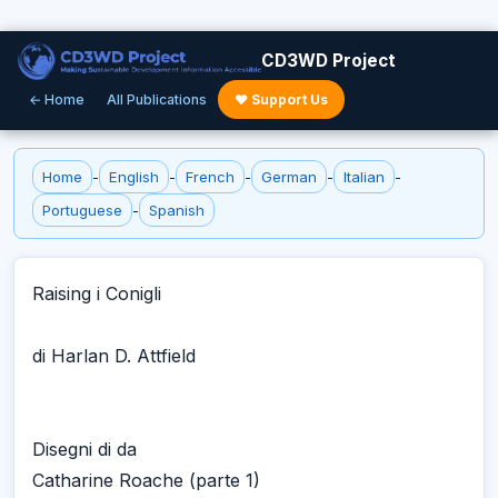
CD3WD Project
← Home
All Publications
♥ Support Us
Home
-
English
-
French
-
German
-
Italian
-
Portuguese
-
Spanish
Raising i Conigli
di Harlan D. Attfield
Disegni di da
Catharine Roache (parte 1)