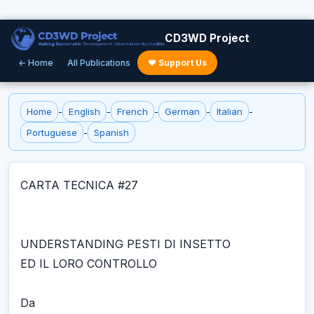
CD3WD Project
← Home
All Publications
♥ Support Us
Home
-
English
-
French
-
German
-
Italian
-
Portuguese
-
Spanish
CARTA TECNICA #27
UNDERSTANDING PESTI DI INSETTO
ED IL LORO CONTROLLO
Da