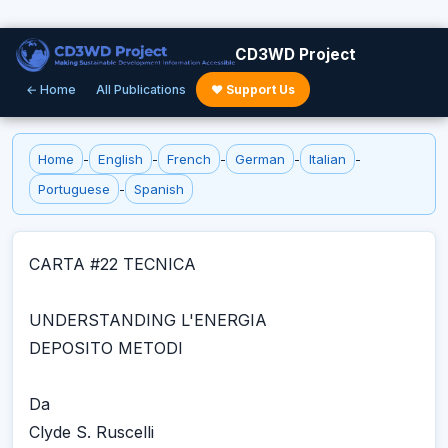
CD3WD Project
← Home
All Publications
♥ Support Us
Home
-
English
-
French
-
German
-
Italian
-
Portuguese
-
Spanish
CARTA #22 TECNICA
UNDERSTANDING L'ENERGIA
DEPOSITO METODI
Da
Clyde S. Ruscelli