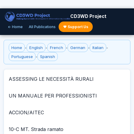
CD3WD Project
← Home
All Publications
♥ Support Us
Home
-
English
-
French
-
German
-
Italian
-
Portuguese
-
Spanish
ASSESSING LE NECESSITÀ RURALI
UN MANUALE PER PROFESSIONISTI
ACCION/AITEC
10-C MT. Strada ramato