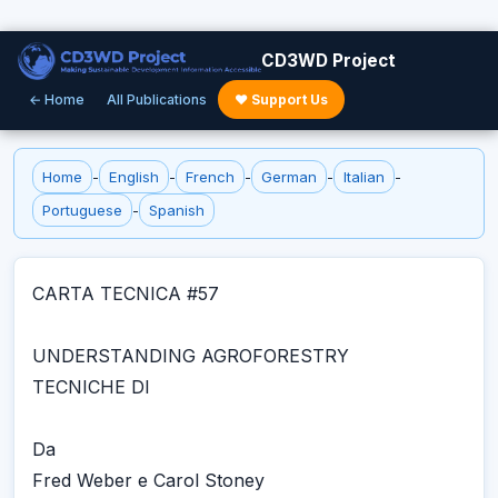
CD3WD Project
← Home
All Publications
♥ Support Us
Home
-
English
-
French
-
German
-
Italian
-
Portuguese
-
Spanish
CARTA TECNICA #57
UNDERSTANDING AGROFORESTRY
TECNICHE DI
Da
Fred Weber e Carol Stoney