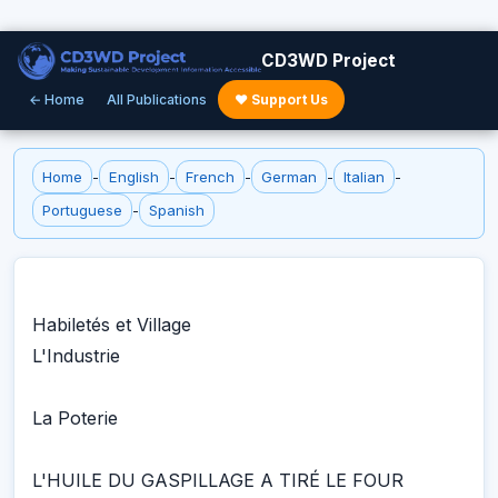
CD3WD Project
← Home
All Publications
♥ Support Us
Home
-
English
-
French
-
German
-
Italian
-
Portuguese
-
Spanish
Habiletés et Village
L'Industrie
La Poterie
L'HUILE DU GASPILLAGE A TIRÉ LE FOUR