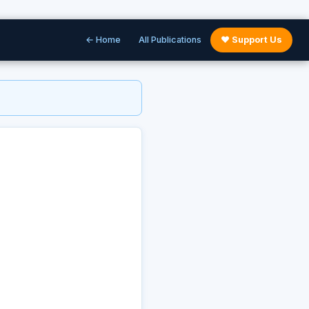
← Home
All Publications
♥ Support Us