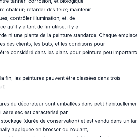
tre tanner, corrosion, et biologique
re chaleur; retarder des feux; maintenir
es; contrôler illumination; et, de
 qu'il y a tant de fin utilise, il y a
arde ni une plante de la peinture standarde. Chaque empla
 des clients, les buts, et les conditions pour
 être considéré dans les plans pour peinture peu important
a fin, les peintures peuvent être classées dans trois
it:
ures du décorateur sont emballées dans petit habituelleme
i aère sec est caractérisé par
du stockage (durée de conservation) et est vendu dans un la
mally appliquée en brosser ou roulant,