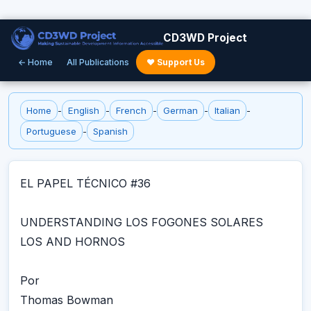
CD3WD Project
← Home
All Publications
♥ Support Us
Home
-
English
-
French
-
German
-
Italian
-
Portuguese
-
Spanish
EL PAPEL TÉCNICO #36
UNDERSTANDING LOS FOGONES SOLARES
LOS AND HORNOS
Por
Thomas Bowman