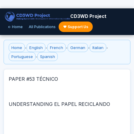
CD3WD Project
← Home
All Publications
♥ Support Us
Home
-
English
-
French
-
German
-
Italian
-
Portuguese
-
Spanish
PAPER #53 TÉCNICO
UNDERSTANDING EL PAPEL RECICLANDO