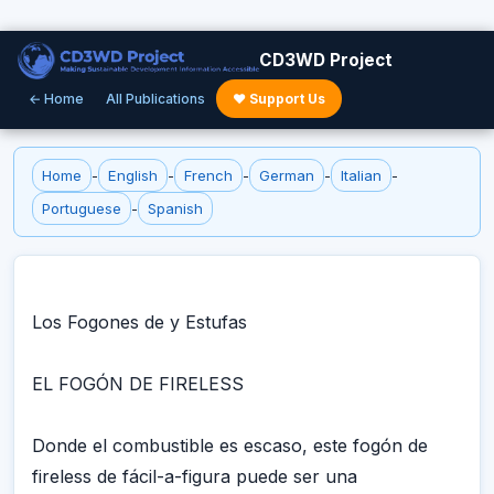
CD3WD Project
← Home
All Publications
♥ Support Us
Home
-
English
-
French
-
German
-
Italian
-
Portuguese
-
Spanish
Los Fogones de y Estufas
EL FOGÓN DE FIRELESS
Donde el combustible es escaso, este fogón de
fireless de fácil-a-figura puede ser una