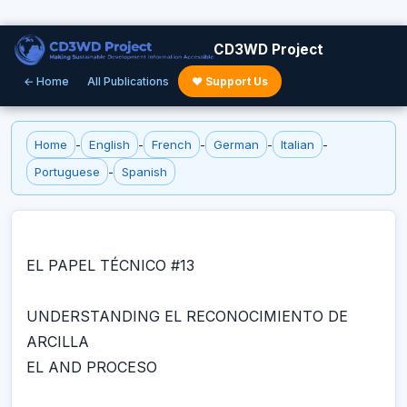
CD3WD Project
← Home
All Publications
♥ Support Us
Home
-
English
-
French
-
German
-
Italian
-
Portuguese
-
Spanish
EL PAPEL TÉCNICO #13
UNDERSTANDING EL RECONOCIMIENTO DE
ARCILLA
EL AND PROCESO