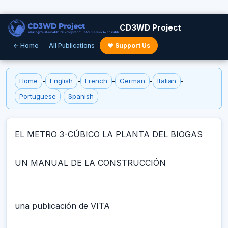
CD3WD Project
← Home
All Publications
♥ Support Us
Home
-
English
-
French
-
German
-
Italian
-
Portuguese
-
Spanish
EL METRO 3-CÚBICO LA PLANTA DEL BIOGAS
UN MANUAL DE LA CONSTRUCCIÓN
una publicación de VITA