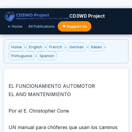
CD3WD Project
← Home
All Publications
♥ Support Us
Home
-
English
-
French
-
German
-
Italian
-
Portuguese
-
Spanish
EL FUNCIONAMIENTO AUTOMOTOR
EL AND MANTENIMIENTO
Por el E. Christopher Cone
UN manual para chóferes que usan los caminos