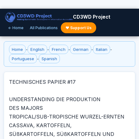
CD3WD Project
← Home
All Publications
♥ Support Us
Home
-
English
-
French
-
German
-
Italian
-
Portuguese
-
Spanish
TECHNISCHES PAPIER #17
UNDERSTANDING DIE PRODUKTION
DES MAJORS
TROPICAL/SUB-TROPISCHE WURZEL-ERNTEN
CASSAVA, KARTOFFELN,
SÜßKARTOFFELN, SÜßKARTOFFELN UND