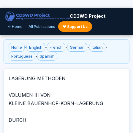
CD3WD Project
← Home
All Publications
♥ Support Us
Home
-
English
-
French
-
German
-
Italian
-
Portuguese
-
Spanish
LAGERUNG METHODEN
VOLUMEN III VON
KLEINE BAUERNHOF-KORN-LAGERUNG
DURCH