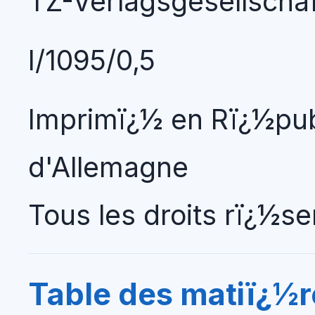
TZ-Verlagsgesellscha
I/1095/0,5
Imprimï¿½ en Rï¿½pub
d'Allemagne
Tous les droits rï¿½s
Table des matiï¿½r