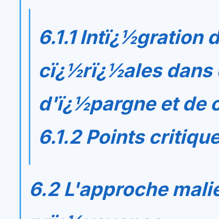
6.1.1 Intï¿½gration
cï¿½rï¿½ales dans 
d'ï¿½pargne et de c
6.1.2 Points critiqu
6.2 L'approche malie